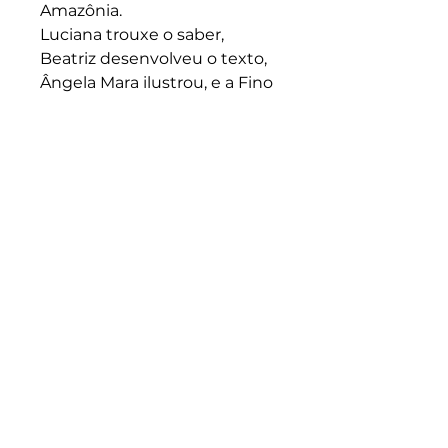
Amazônia. 
Luciana trouxe o saber, 
Beatriz desenvolveu o texto, 
Ângela Mara ilustrou, e a Fino 
Traço Editora publicou.
danda
cultura
Contatos
beatrizmyrrha@gmail.com
+55 (31) 98432-6845
Rede